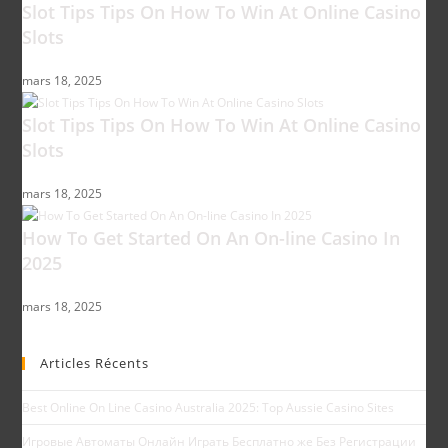
Slot Tips Tips On How To Win At Online Casino
Slots
mars 18, 2025
Slot Tips Tips On How To Win At Online Casino
Slots
mars 18, 2025
How To Get Started On An On-line Casino In
2025
mars 18, 2025
Articles Récents
Best Online On Line Casino Australia 2025: Top Aussie Casino Sites
Игровые Автоматы Онлайн Играть Бесплатно же Без Регистрации