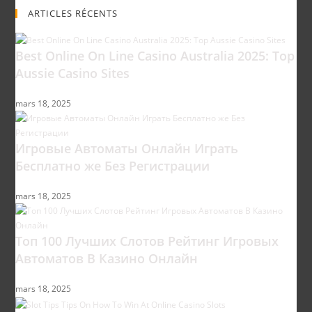
ARTICLES RÉCENTS
Best Online On Line Casino Australia 2025: Top
Aussie Casino Sites
mars 18, 2025
Игровые Автоматы Онлайн Играть
Бесплатно же Без Регистрации
mars 18, 2025
Топ 100 Лучших Слотов Рейтинг Игровых
Автоматов В Казино Онлайн
mars 18, 2025