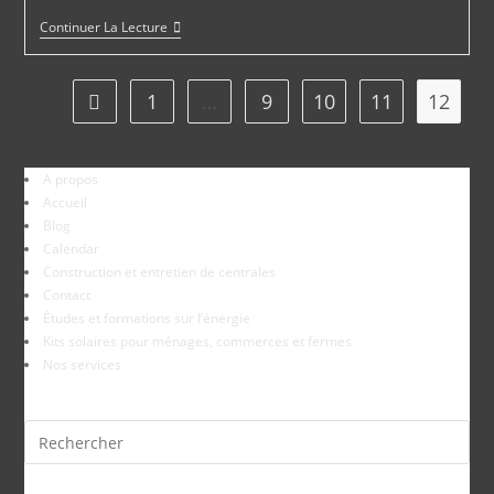
Continuer La Lecture
1
…
9
10
11
12
A propos
Accueil
Blog
Calendar
Construction et entretien de centrales
Contact
Études et formations sur l’énergie
Kits solaires pour ménages, commerces et fermes
Nos services