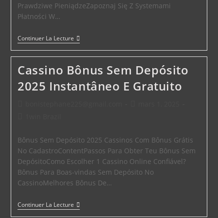
Prawdziwe PieniądzeZapoznaj Się Z Systemami
Płatności W…
Continuer La Lecture
Cassino Bônus Sem Depósito
2025 Instantâneo E Gratuito
bonistephane225@gmail.com
mars 1, 2025
1win Brazil
Bônus Sem Depósito 2025 Cassinos Com Bônus Grátis
No CadastroContentPassos Para Obter Teu Bônus Sem
DepósitoComo Escolher 1 Cassino Online Confiável?
Bônus Para Boas-vindas Sem Depósito No
CassinoMelhores Bônus De…
Continuer La Lecture