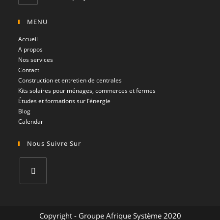
MENU
Accueil
A propos
Nos services
Contact
Construction et entretien de centrales
Kits solaires pour ménages, commerces et fermes
Études et formations sur l’énergie
Blog
Calendar
Nous Suivre Sur
Copyright - Groupe Afrique Système 2020