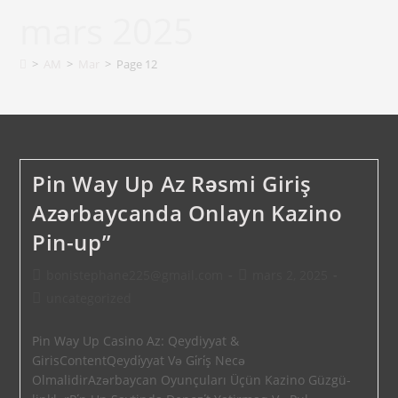
mars 2025
>
AM
>
Mar
>
Page 12
Pin Way Up Az Rəsmi Giriş
Azərbaycanda Onlayn Kazino
Pin-up”
bonistephane225@gmail.com
mars 2, 2025
uncategorized
Pin Way Up Casino Az: Qeydiyyat &
GirisContentQeydi̇yyat Və Gi̇ri̇ş Necə
OlmalidirAzərbaycan Oyunçuları Üçün Kazino Güzgü-