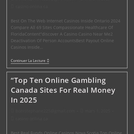
casino onlina ca
Best On The Web Internet Casinos Inside Ontario 2024
Compare All 69 Sites Compassionate Healthcare Of
FloridaContent“discover A Casino Casino Near Me2
Deactivation Of Person AccountsBest Payout Online
Casinos Inside…
Continuer La Lecture
“Top Ten Online Gambling
Canada Sites For Real Money
In 2025
bonistephane225@gmail.com
mars 1, 2025
casino onlina ca
Best Real Funds Online Casinos Nova Scotia Top Online