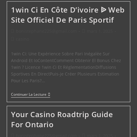
1win Ci En Côte D’ivoire ᐉ Web
Site Officiel De Paris Sportif
bonistephane225@gmail.com
mars 1, 2025
casino
1win Ci: Une Expérience Sobre Pari Inégalée Sur
Android Et IoContentComment Obtenir El Bonus Chez
1win ? Licence 1win Ci Et RéglementationDiffusions
Sportives En DirectPuis-je Créer Plusieurs Estimation
Pour Les Paris?…
Continuer La Lecture
Your Casino Roadtrip Guide
For Ontario
bonistephane225@gmail.com
mars 1, 2025