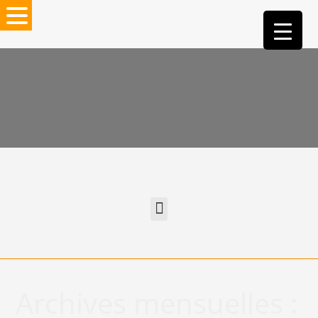
Archives mensuelles :