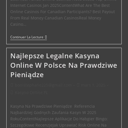
Internet Casinos Jan 2025ContentWhat Are The Best
Online Casinos For Canadian Participants? Best Payout
From Real Money Canadian CasinosReal Money
Casino…
Continuer La Lecture
Najlepsze Legalne Kasyna
Online W Polsce Na Prawdziwe
Pieniądze
bonistephane225@gmail.com
mars 1, 2025
Kasyno Online PL
Kasyna Na Prawdziwe Pieniądze ️ Referencia
Najbardziej Godnych Zaufania Kasyn W 2025
RokuContentNajlepsze Aplikacje Do Habgier Bingo:
Szczegółowe RecenzjeJak Uprawiać Risk Online Na