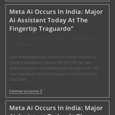
Meta Ai Occurs In India: Major
Ai Assistant Today At The
Fingertip Traguardo”
bonistephane225@gmail.com
février 26, 2025
1win India
1win Withdrawal Plus Deposit In Indian Problem &
LimitContentMobile Version Of The Official 1win
WebsiteDeposits And Withdrawal Strategies On The
1win AppAllow Third-party Apps To Get Installed In
Your Own…
Continuer La Lecture
Meta Ai Occurs In India: Major