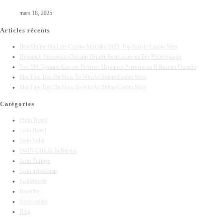
mars 18, 2025
Articles récents
Best Online On Line Casino Australia 2025: Top Aussie Casino Sites
Игровые Автоматы Онлайн Играть Бесплатно же Без Регистрации
Топ 100 Лучших Слотов Рейтинг Игровых Автоматов В Казино Онлайн
Slot Tips Tips On How To Win At Online Casino Slots
Slot Tips Tips On How To Win At Online Casino Slots
Catégories
1Win Brasil
1win Brazil
1win India
1WIN Official In Russia
1win Turkiye
1win uzbekistan
1winRussia
Basaribet
bizzo casino
Blog