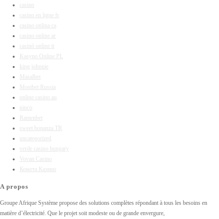
casino
casino en ligne fr
casino onlina ca
casino online ar
casinò online it
Kasyno Online PL
king johnnie
Masalbet
Mostbet Russia
online casino au
pinco
Ramenbet
sweet bonanza TR
uncategorized
verde casino hungary
Vovan Casino
Комета Казино
A propos
Groupe Afrique Système propose des solutions complètes répondant à tous les besoins en
matière d’électricité. Que le projet soit modeste ou de grande envergure,