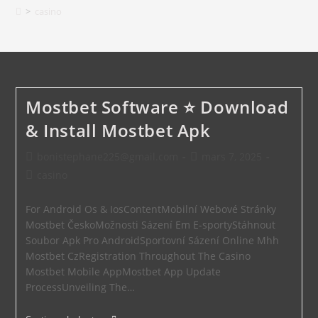
>
casino
Mostbet Software ⭐️ Download
& Install Mostbet Apk ️
bonistephane225@gmail.com
mars 7, 2025
casino
For Android Os & IosContentMobilní Webové Stránky
Mostbet ČeskoMožnosti Sázení Em E-sportyStáhnout
Soubor Apk Pro AndroidSportovní Sázení Online Mhh
Mostbet CzRegistration Throughout The Casino
Mostbet Mobile AppMostbet App Update
ProcessUnveiling The…