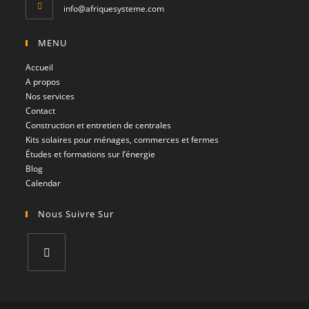
info@afriquesysteme.com
MENU
Accueil
A propos
Nos services
Contact
Construction et entretien de centrales
Kits solaires pour ménages, commerces et fermes
Études et formations sur l’énergie
Blog
Calendar
Nous Suivre Sur