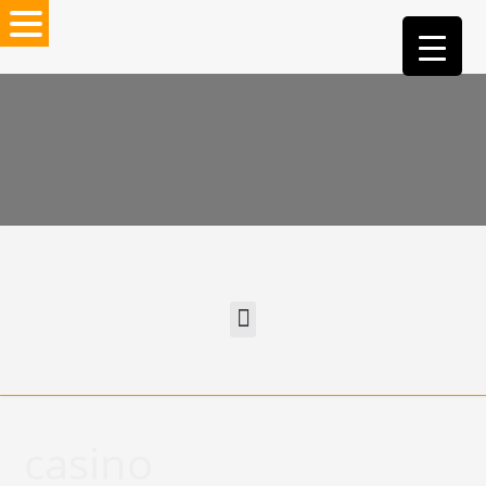
casino