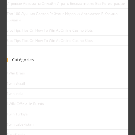
Игровые Автоматы Онлайн Играть Бесплатно же Без Регистрации
Топ 100 Лучших Слотов Рейтинг Игровых Автоматов В Казино
Онлайн
Slot Tips Tips On How To Win At Online Casino Slots
Slot Tips Tips On How To Win At Online Casino Slots
Catégories
1Win Brasil
1win Brazil
1win India
1WIN Official In Russia
1win Turkiye
1win uzbekistan
1winRussia