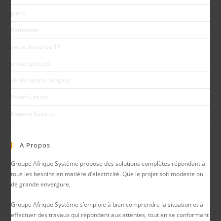
pinco
Ramenbet
sweet bonanza TR
uncategorized
verde casino hungary
Vovan Casino
Комета Казино
A Propos
Groupe Afrique Système propose des solutions complètes répondant à
tous les besoins en matière d’électricité. Que le projet soit modeste ou
de grande envergure,
Groupe Afrique Système s’emploie à bien comprendre la situation et à
effectuer des travaux qui répondent aux attentes, tout en se conformant