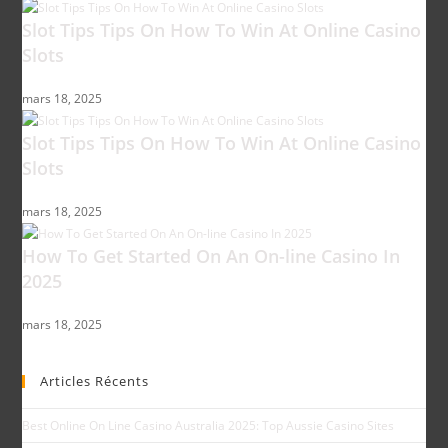
Slot Tips Tips On How To Win At Online Casino
Slots
mars 18, 2025
Slot Tips Tips On How To Win At Online Casino
Slots
mars 18, 2025
How To Get Started On An On-line Casino In
2025
mars 18, 2025
Articles Récents
Best Online On Line Casino Australia 2025: Top Aussie Casino Sites